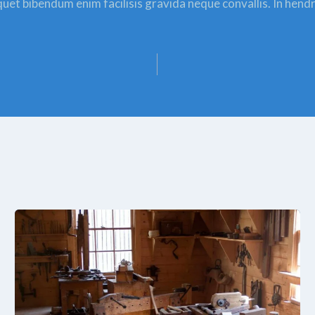
quet bibendum enim facilisis gravida neque convallis. In hend