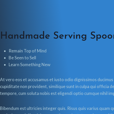
Handmade Serving Spoo
Remain Top of Mind
Be Seen to Sell
Learn Something New
At vero eos et accusamus et iusto odio dignissimos ducimus q
cupiditate non provident, similique sunt in culpa qui officia 
tempore, cum soluta nobis est eligendi optio cumque nihil 
Bibendum est ultricies integer quis. Risus quis varius quam 