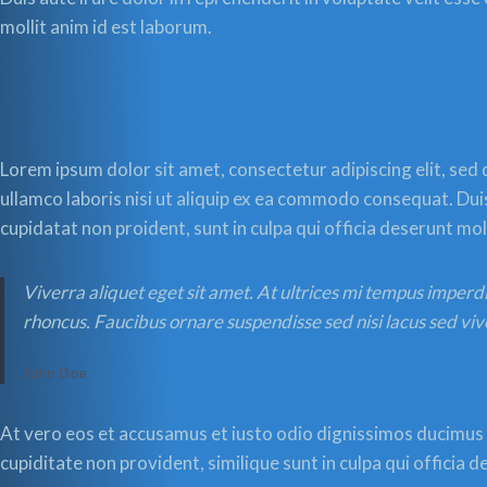
mollit anim id est laborum.
Lorem ipsum dolor sit amet, consectetur adipiscing elit, sed
ullamco laboris nisi ut aliquip ex ea commodo consequat. Duis 
cupidatat non proident, sunt in culpa qui officia deserunt mol
Viverra aliquet eget sit amet. At ultrices mi tempus imperd
rhoncus. Faucibus ornare suspendisse sed nisi lacus sed viv
John Doe
At vero eos et accusamus et iusto odio dignissimos ducimus q
cupiditate non provident, similique sunt in culpa qui officia 