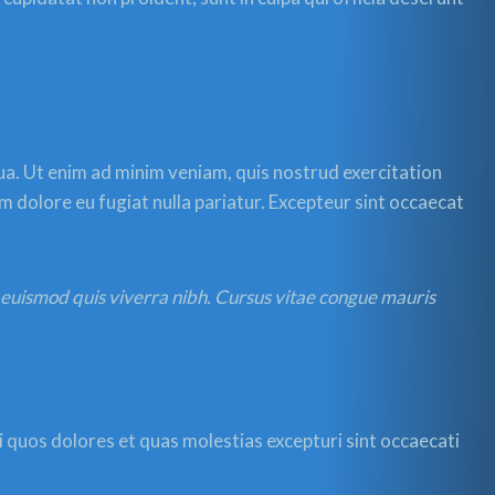
ua. Ut enim ad minim veniam, quis nostrud exercitation
um dolore eu fugiat nulla pariatur. Excepteur sint occaecat
s euismod quis viverra nibh. Cursus vitae congue mauris
 quos dolores et quas molestias excepturi sint occaecati