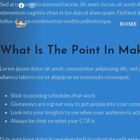
Skip
Sed arcu non odio euismod lacinia. Sit amet cursus sit amet 
to
elementum sagittis vitae et leo duis ut diam quam. Eleifend d
content
tellus at urna condimentum mattis pellentesque.
HOME
What Is The Point In Mak
Lorem ipsum dolor sit amet, consectetur adipiscing elit, sed
ullamco laboris nisi ut aliquip ex ea commodo consequat.
Stick to posting schedules that work
Giveaways are a great way to get people into your co
Look into your insights to see when your audience is ac
Always be clear on what your CTA is
Duis aute irure dolor in reprehenderit in voluptate velit esse