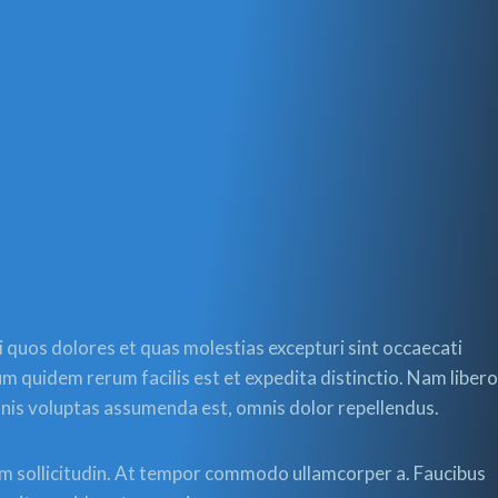
 quos dolores et quas molestias excepturi sint occaecati
rum quidem rerum facilis est et expedita distinctio. Nam libero
mnis voluptas assumenda est, omnis dolor repellendus.
diam sollicitudin. At tempor commodo ullamcorper a. Faucibus