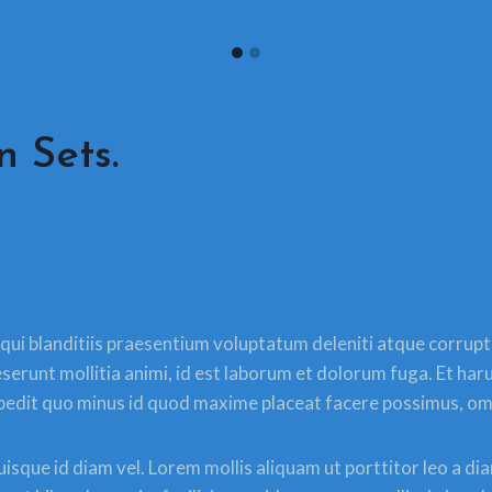
n Sets
.
ui blanditiis praesentium voluptatum deleniti atque corrupti
deserunt mollitia animi, id est laborum et dolorum fuga. Et ha
impedit quo minus id quod maxime placeat facere possimus, o
quisque id diam vel. Lorem mollis aliquam ut porttitor leo a 