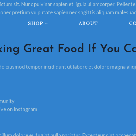
dictum sit. Nunc pulvinar sapien et ligula ullamcorper. Pell
onec pretium vulputate sapien nec sagittis aliquam malesuada 
SHOP
ABOUT
C
ing Great Food If You Can
 do eiusmod tempor incididunt ut labore et dolore magna aliq
mmunity
tive on Instagram
 cillum dolore eu fugiat nulla pariatur. Excepteur sint occaeca