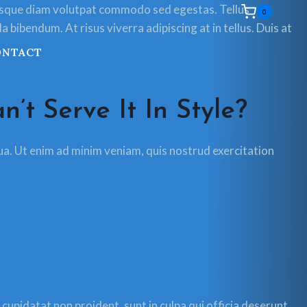
entesque diam volutpat commodo sed egestas. Tellus
0
bibendum. At risus viverra adipiscing at in tellus. Duis at
ONTACT
’t Serve It In Style?
ua. Ut enim ad minim veniam, quis nostrud exercitation
t cupidatat non proident, sunt in culpa qui officia deserunt